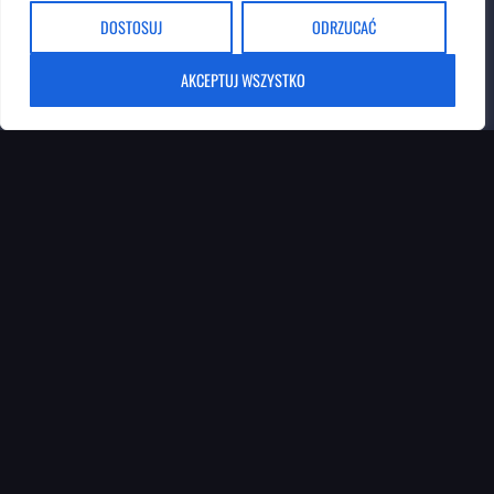
Imię
*
DOSTOSUJ
ODRZUCAĆ
AKCEPTUJ WSZYSTKO
Email
*
Wiadomość
*
WYŚLIJ