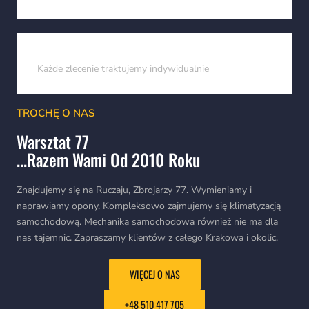
Zaangażowanie
Każde zlecenie traktujemy indywidualnie
TROCHĘ O NAS
Warsztat 77
...Razem Wami Od 2010 Roku
Znajdujemy się na Ruczaju, Zbrojarzy 77. Wymieniamy i
naprawiamy opony. Kompleksowo zajmujemy się klimatyzacją
samochodową. Mechanika samochodowa również nie ma dla
nas tajemnic. Zapraszamy klientów z całego Krakowa i okolic.
WIĘCEJ O NAS
+48 510 417 705