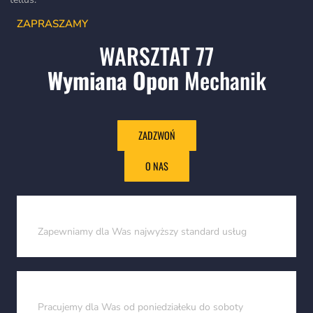
ZAPRASZAMY
WARSZTAT 77
Wymiana Opon
Mechanik
ZADZWOŃ
O NAS
Profesjonalizm
Zapewniamy dla Was najwyższy standard usług
Dyspozycyjność
Pracujemy dla Was od poniedziałeku do soboty